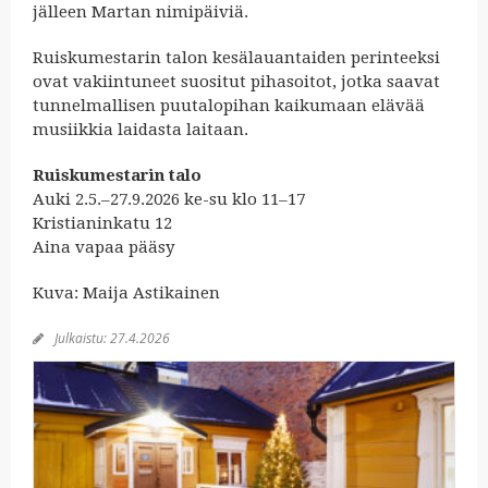
jälleen Martan nimipäiviä.
Ruiskumestarin talon kesälauantaiden perinteeksi
ovat vakiintuneet suositut pihasoitot, jotka saavat
tunnelmallisen puutalopihan kaikumaan elävää
musiikkia laidasta laitaan.
Ruiskumestarin talo
Auki 2.5.–27.9.2026 ke-su klo 11–17
Kristianinkatu 12
Aina vapaa pääsy
Kuva: Maija Astikainen
Julkaistu:
27.4.2026
