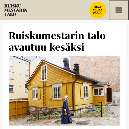
Siirry sisältöön
Ruiskumestarin talo
avautuu kesäksi