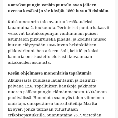
Kantakaupungin vanhin puutalo avaa jälleen
ovensa kesäksi ja vie kävijät 1860-luvun Helsinkiin.
Ruiskumestarin talo avautuu kesäkaudeksi
lauantaina 2. toukouuta. Perinteiset puutarhakasvit
versovat kantakaupungin vanhimman puisen
asuintalon pikkuruisella pihalla, ja kodikas museo
kutsuu eläytymään 1860-luvun helsinkiläisen
pikkuvirkamiehen arkeen. Sali, keittiö ja kaksi
kamaria on sisustettu eloisasti kuvaamaan
aikakauden asumista.
Kesän ohjelmassa monenlaisia tapahtumia
Alkukesästä kuullaan lauantaisin ja Helsinki-
päivänä 12.6. Topeliuksen hauskoja pakinoita
nuoren pääkaupungin elämänmenosta 1800-luvun
puolivälissä. Huomiota saa myös talon viimeinen
omistaja, omaperäinen tanssitaiteilija
Martta
Bröyer
, jonka tarinaan tutustutaan
erikoisopastuksilla. Sunnuntaina 26.7. vietetään