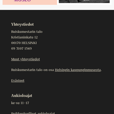
Yhteystiedot
Ruiskumestarin talo
Kristianinkatu 12
00170 HELSINKI
09 3107 1549
Muut yhteystiedot
Ruiskumestarin talo on osa
Helsingin kaupunginmuseota
.
Evästeet
Aukioloajat
ke-su 11–17
Poikkeukselliset aukioloajat