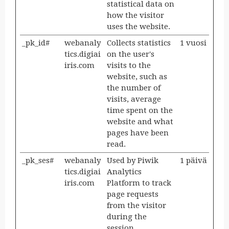
statistical data on
how the visitor
uses the website.
_pk_id#
webanaly
Collects statistics
1 vuosi
tics.digiai
on the user's
iris.com
visits to the
website, such as
the number of
visits, average
time spent on the
website and what
pages have been
read.
_pk_ses#
webanaly
Used by Piwik
1 päivä
tics.digiai
Analytics
iris.com
Platform to track
page requests
from the visitor
during the
session.