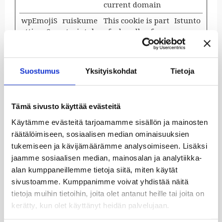
current domain
wpEmojiS
ruiskume
This cookie is part
Istunto
ettingsSu
starintalo
of a bundle of
pports
.fi
cookies which
serve the purpose
of content
Suostumus
Yksityiskohdat
Tietoja
delivery and
presentation. The
cookies keep the
Tämä sivusto käyttää evästeitä
correct state of
font, blog/picture
Käytämme evästeitä tarjoamamme sisällön ja mainosten
sliders, color
räätälöimiseen, sosiaalisen median ominaisuuksien
themes and other
tukemiseen ja kävijämäärämme analysoimiseen. Lisäksi
website settings.
jaamme sosiaalisen median, mainosalan ja analytiikka-
alan kumppaneillemme tietoja siitä, miten käytät
sivustoamme. Kumppanimme voivat yhdistää näitä
Mieltymykset (1)
tietoja muihin tietoihin, joita olet antanut heille tai joita on
kerätty, kun olet käyttänyt heidän palvelujaan.
Mieltymysevästeiden avulla sivusto tallentaa
tietoja, jotka muuttavat sivuston käyttäytymistä