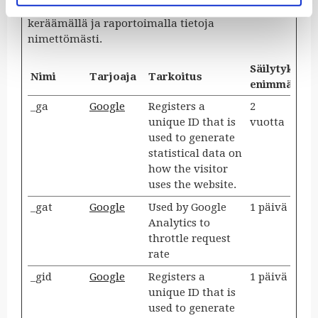
vuorovaikutuksessa sivustojen kanssa,
keräämällä ja raportoimalla tietoja
nimettömästi.
Säilytyksen
Nimi
Tarjoaja
Tarkoitus
enimmäiske
_ga
Google
Registers a
2
unique ID that is
vuotta
used to generate
statistical data on
how the visitor
uses the website.
_gat
Google
Used by Google
1 päivä
Analytics to
throttle request
rate
_gid
Google
Registers a
1 päivä
unique ID that is
used to generate