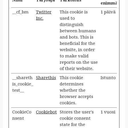
Nimi
Tarjoaja
Tarkoitus
enimmäiske
__cf_bm
Twitter
This cookie is
1 päivä
Inc.
used to
distinguish
between humans
and bots. This is
beneficial for the
website, in order
to make valid
reports on the use
of their website.
__shareth
Sharethis
This cookie
Istunto
is_cookie_
determines
test__
whether the
browser accepts
cookies.
CookieCo
Cookiebot
Stores the user's
1 vuosi
nsent
cookie consent
state for the