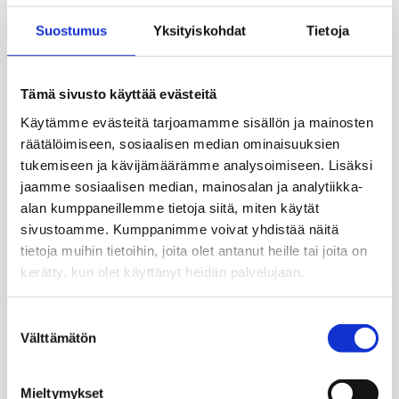
Medialle
Suostumus
Yksityiskohdat
Tietoja
Liity tiedotuslistalle tai ota yhteyttä
Ruiskumestarin talo on osa Helsingin
kaupunginmuseota. Lisätietoa museon toiminnasta,
Tämä sivusto käyttää evästeitä
hallinnosta ja henkilökunnasta löydät
Käytämme evästeitä tarjoamamme sisällön ja mainosten
kaupunginmuseon sivuilta.
räätälöimiseen, sosiaalisen median ominaisuuksien
tukemiseen ja kävijämäärämme analysoimiseen. Lisäksi
helsinginkaupunginmuseo.fi
jaamme sosiaalisen median, mainosalan ja analytiikka-
alan kumppaneillemme tietoja siitä, miten käytät
sivustoamme. Kumppanimme voivat yhdistää näitä
tietoja muihin tietoihin, joita olet antanut heille tai joita on
kerätty, kun olet käyttänyt heidän palvelujaan.
Suostumuksen
Välttämätön
valinta
Mieltymykset