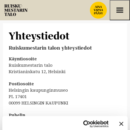
Siirry sisältöön
Yhteystiedot
Ruiskumestarin talon yhteystiedot
Käyntiosoite
Ruiskumestarin talo
Kristianinkatu 12, Helsinki
Postiosoite
Helsingin kaupunginmuseo
PL 17401
00099 HELSINGIN KAUPUNKI
Puhelin
09 3107 1549