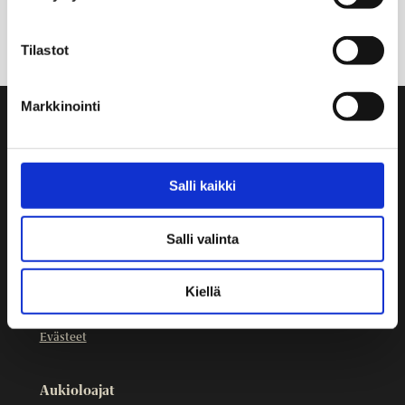
Tilastot
Markkinointi
Yhteystiedot
Ruiskumestarin talo
Kristianinkatu 12
Salli kaikki
00170 HELSINKI
09 3107 1549
Salli valinta
Muut yhteystiedot
Kiellä
Ruiskumestarin talo on osa
Helsingin kaupunginmuseota
.
Evästeet
Aukioloajat