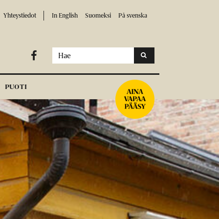
Yhteystiedot
In English
Suomeksi
På svenska

PUOTI