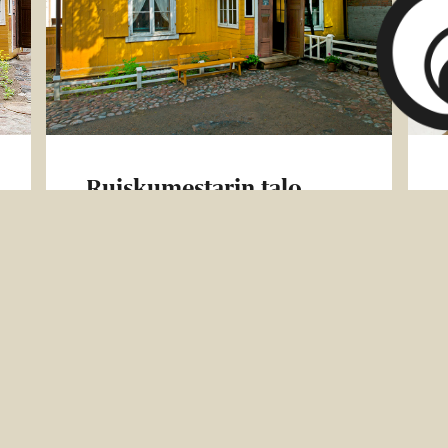
Ruiskumestarin talo
Pujahda sisään keltaisesta portista
ja tutustu helsinkiläisen
pikkuporvariston elämään 1860-
luvulla. Ruiskumestarin talo
valmistui vuonna 1818. Se on
kantakaupungin vanhin paikallaan
säilynyt puurakennus.