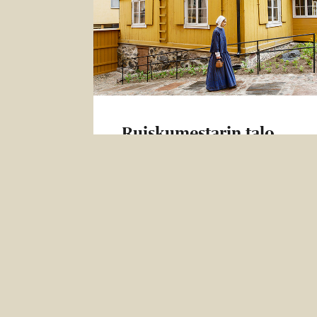
Ruiskumestarin talo
avautuu kesäksi
Kantakaupungin vanhin puutalo
avaa jälleen ovensa kesäksi ja vie
kävijät 1860-luvun Helsinkiin.
Ruiskumestarin talo avautuu
kesäkaudeksi lauantaina 2.
toukouuta. Perinteiset
puutarhakasvit versovat
kantakaupungin vanhimman…