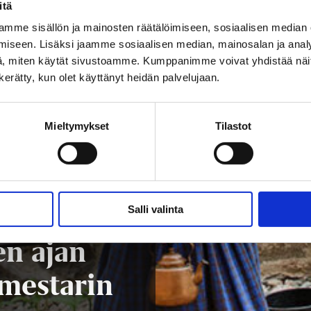
itä
mme sisällön ja mainosten räätälöimiseen, sosiaalisen median
iseen. Lisäksi jaamme sosiaalisen median, mainosalan ja analy
, miten käytät sivustoamme. Kumppanimme voivat yhdistää näitä t
n kerätty, kun olet käyttänyt heidän palvelujaan.
Mieltymykset
Tilastot
Salli valinta
paa pääsy
n ajan
mestarin