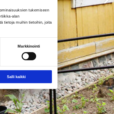
 ominaisuuksien tukemiseen
tiikka-alan
ietoja muihin tietoihin, joita
Markkinointi
Salli kaikki