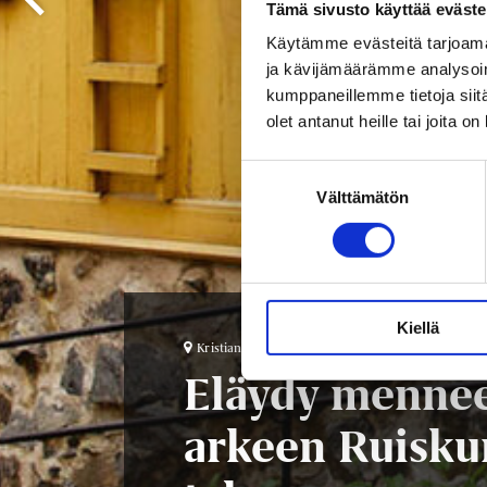
Tämä sivusto käyttää eväste
Käytämme evästeitä tarjoama
ja kävijämäärämme analysoim
kumppaneillemme tietoja siitä
olet antanut heille tai joita o
Suostumuksen
Välttämätön
valinta
Kiellä



Kristianinkatu 12
2.5.–27.9.2026
Aina va
Eläydy mennee
arkeen Ruisku