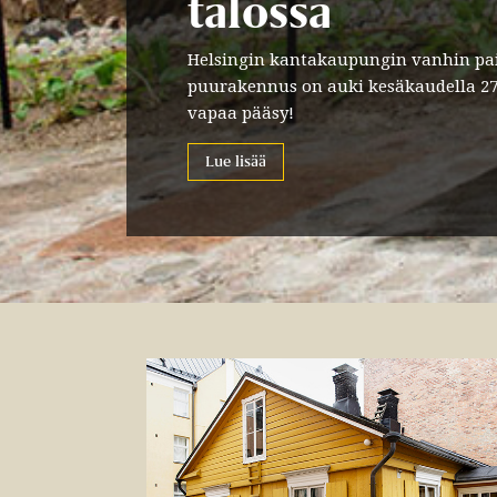
talossa
Helsingin kantakaupungin vanhin pai
puurakennus on auki kesäkaudella 27.
vapaa pääsy!
Lue lisää