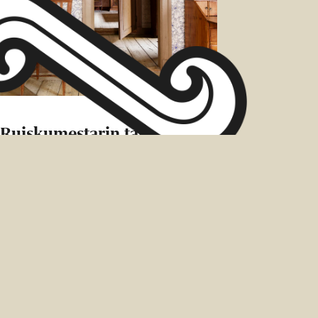
Ruiskumestarin talo
360°
Ruiskumestarin talon tunnelmaan
voi eläytyä myös verkon kautta.
Museo on kuvattu kokonaan 360
asteen kameralla, joten joka
huonetta voi tarkastella lattiasta
kattoon asti. Kuvaa voi pyörittää
joka…