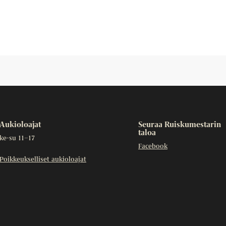
Aukioloajat
Seuraa Ruiskumestarin
taloa
ke-su 11–17
Facebook
Poikkeukselliset aukioloajat