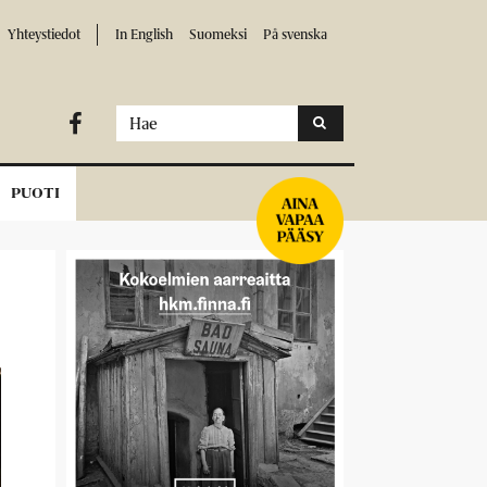
Yhteystiedot
In English
Suomeksi
På svenska

PUOTI