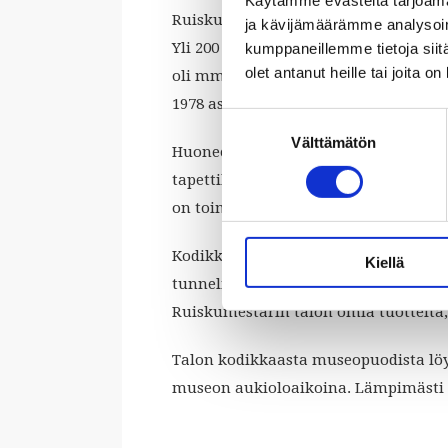
Käytämme evästeitä tarjoama
Ruiskumestarin talon pikkuruinen m
ja kävijämäärämme analysoim
Yli 200 vuotta vanha puutalo on alk
kumppaneillemme tietoja siitä
olet antanut heille tai joita o
oli mm. leivinuuni. Myöhemmin raken
1978 asti.
Suostumuksen
Välttämätön
valinta
Huoneessa näkyvät menneen elämän jä
tapettikerrostumia ja mitä erikoisim
on toimivaksi korjattu uuni, joka lu
Kodikkaan museopuodin tuotevalikoi
Kiellä
tunnelman kanssa. Puodista löytyy Hel
Ruiskumestarin talon omia tuotteita, 
Talon kodikkaasta museopuodista löyd
museon aukioloaikoina. Lämpimästi 