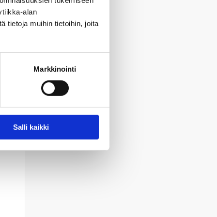
 ominaisuuksien tukemiseen
tiikka-alan
ietoja muihin tietoihin, joita
Markkinointi
Salli kaikki