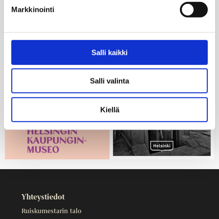
Markkinointi
helsinginkaupunginmuseo.fi
Salli kaikki
Salli valinta
Kiellä
Yhteystiedot
Ruiskumestarin talo