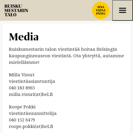
Siirry sisältöön
Media
Ruiskumestarin talon viestintää hoitaa Helsingin
kaupunginmuseon viestintä. Ota yhteyttä, autamme
mielellämme!
Milla Visuri
viestintäasiantuntija
040 183 8965
milla.visuri(at)hel.fi
Roope Pokki
viestintäsuunnittelija
040 152 6479
roope.pokki(at)hel.fi