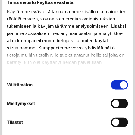
Ruiskumestarin talon lehdistökuvia
Tämä sivusto käyttää evästeitä
Käytämme evästeitä tarjoamamme sisällön ja mainosten
räätälöimiseen, sosiaalisen median ominaisuuksien
Mikä on Ruiskumestarin talo?
tukemiseen ja kävijämäärämme analysoimiseen. Lisäksi
Pujahda sisään keltaisesta portista ja tutustu
jaamme sosiaalisen median, mainosalan ja analytiikka-
helsinkiläisen pikkuporvariston elämään 1860-
alan kumppaneillemme tietoja siitä, miten käytät
luvulla. Ruiskumestarin talo valmistui vuonna 1816.
sivustoamme. Kumppanimme voivat yhdistää näitä
Se on kantakaupungin vanhin paikallaan säilynyt
tietoja muihin tietoihin, joita olet antanut heille tai joita on
puurakennus. Ruiskumestarina toiminut Alexander
kerätty, kun olet käyttänyt heidän palvelujaan.
Wickholm osti talon 1859 vaimonsa Sofian ja
perheen kolmen lapsen kodiksi. Talon huoneet on
Suostumuksen
entisöity ja sisustettu perunkirjoista saatujen
Välttämätön
tietojen pohjalta kuvaamaan varakkaan
valinta
pikkuvirkamiesperheen elämää. Ruiskumestarin
taloon on aina vapaa pääsy.
Mieltymykset
Ruiskumestarin talo on osa Helsingin
kaupunginmuseota. Samaan organisaatioon
Tilastot
kuuluvat myös
Hakasalmen huvila
,
Työväenasuntomuseo
ja
Ratikkamuseo
.