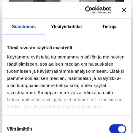
Suomen tuotteliain ja monipuolisin kynäniekka
1800-luvulla oli
Zachris Topelius
, toimittaja,
Suostumus
Yksityiskohdat
Tietoja
kirjailija, runoilija ja vieläpä historianprofessorikin.
Monille tutuin hän lienee silti satusetänä, jonka
tarinat ovat kiehtoneet lapsia jo yli puolitoista
Tämä sivusto käyttää evästeitä
vuosisataa. Muutamat Topeliuksen rakastetuimmat
sadut sijoittuvat joulun ja talven maisemiin.
Käytämme evästeitä tarjoamamme sisällön ja mainosten
Museolehtori Magnus Rask lukee niitä ruotsiksi
räätälöimiseen, sosiaalisen median ominaisuuksien
Ruiskumestarin talon piharakennuksen kamarissa
tukemiseen ja kävijämäärämme analysoimiseen. Lisäksi
torstaina 4. joulukuuta.
jaamme sosiaalisen median, mainosalan ja analytiikka-
alan kumppaneillemme tietoja siitä, miten käytät
Tapahtumaan on vapaa pääsy. Tervetuloa!
sivustoamme. Kumppanimme voivat yhdistää näitä
tietoja muihin tietoihin, joita olet antanut heille tai joita on
Kuva: C. A. Hårdh / Helsingin kaupunginmuseo
kerätty, kun olet käyttänyt heidän palvelujaan.
Julkaistu:
1.12.2025

Suostumuksen
Välttämätön
valinta