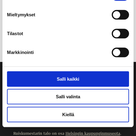
Mieltymykset
Tilastot
Markkinointi
Salli kaikki
Yhteystiedot
Ruiskumestarin talo
Kristianinkatu 12
Salli valinta
00170 HELSINKI
09 3107 1549
Kiellä
Muut yhteystiedot
Ruiskumestarin talo on osa
Helsingin kaupunginmuseota
.