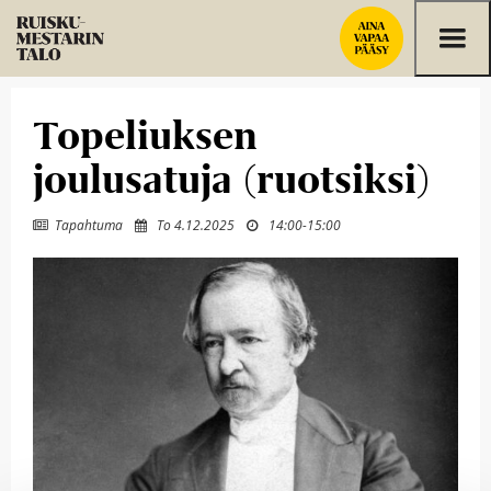
Siirry sisältöön
Topeliuksen
joulusatuja (ruotsiksi)
Tapahtuma
To 4.12.2025
14:00
-
15:00


