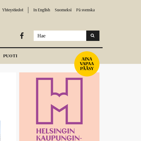
Yhteystiedot
In English
Suomeksi
På svenska

PUOTI