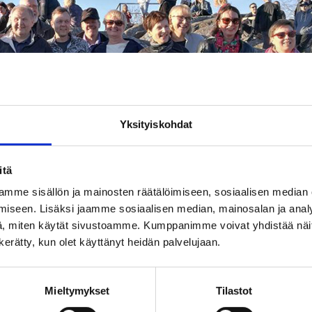
Yksityiskohdat
itä
mme sisällön ja mainosten räätälöimiseen, sosiaalisen median
iseen. Lisäksi jaamme sosiaalisen median, mainosalan ja analy
, miten käytät sivustoamme. Kumppanimme voivat yhdistää näitä t
n kerätty, kun olet käyttänyt heidän palvelujaan.
Mieltymykset
Tilastot
ten rakkauden lähettiläiden kuoro, jossa lauletaan siitä
stä! Ei vaiteskaan, kansanmusiikki on ryhmän uusin