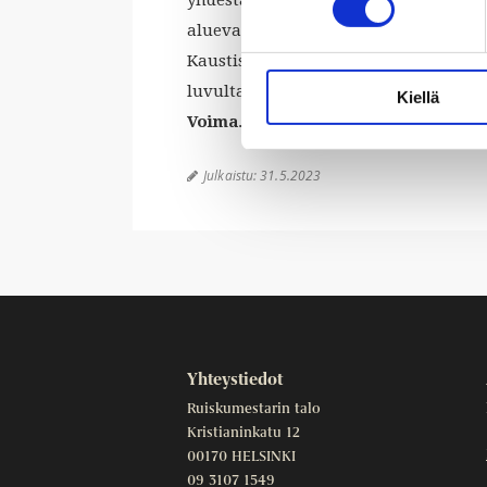
aluevaltaus, ja kuoro onkin nyt pit
Kaustisille. Konsertissa kuullaan myö
luvulta nykypäivään saakka. Kuoron 
Kiellä
Voima
. Vapaa pääsy.
Julkaistu:
31.5.2023

Yhteystiedot
Ruiskumestarin talo
Kristianinkatu 12
00170 HELSINKI
09 3107 1549