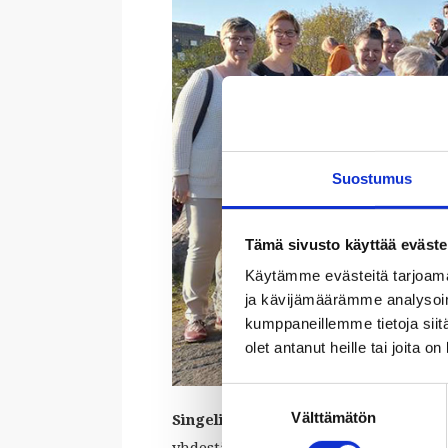
Suostumus
Tämä sivusto käyttää eväste
Käytämme evästeitä tarjoama
ja kävijämäärämme analysoim
kumppaneillemme tietoja siitä
olet antanut heille tai joita o
Suostumuksen
Välttämätön
valinta
Singelit
on entisten sinkkujen, nykyis
yhdestä ja ainoasta: kansanperintee