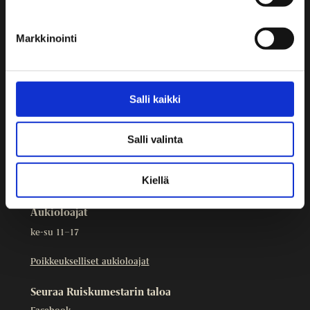
Yhteystiedot
Markkinointi
Ruiskumestarin talo
Kristianinkatu 12
00170 HELSINKI
09 3107 1549
Salli kaikki
Muut yhteystiedot
Salli valinta
Ruiskumestarin talo on osa
Helsingin kaupunginmuseota
.
Evästeet
Kiellä
Aukioloajat
ke-su 11–17
Poikkeukselliset aukioloajat
Seuraa Ruiskumestarin taloa