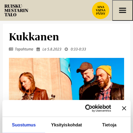
Siirry sisältöön
Kukkanen
Tapahtuma
La 5.8.2023
0:33
-
0:33



Suostumus
Yksityiskohdat
Tietoja