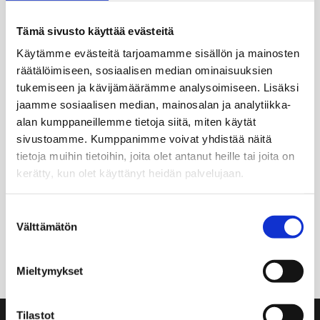
Kukkanen
tekee omaa musiikkia, jossa soivat
kaupunkitarinat ja ihmiskohtalot. Yhtyeeseen
Tämä sivusto käyttää evästeitä
kuuluvat
Juha
Kareinen
, laulu ja kitarat;
Ari
Käytämme evästeitä tarjoamamme sisällön ja mainosten
Lehtinen
, basso, sekä
Katja
Lamberg
, viulu ja
räätälöimiseen, sosiaalisen median ominaisuuksien
puhaltimet. Vapaa pääsy.
tukemiseen ja kävijämäärämme analysoimiseen. Lisäksi
jaamme sosiaalisen median, mainosalan ja analytiikka-
Julkaistu:
31.5.2023

alan kumppaneillemme tietoja siitä, miten käytät
sivustoamme. Kumppanimme voivat yhdistää näitä
tietoja muihin tietoihin, joita olet antanut heille tai joita on
kerätty, kun olet käyttänyt heidän palvelujaan.
Suostumuksen
Välttämätön
valinta
Mieltymykset
Tilastot