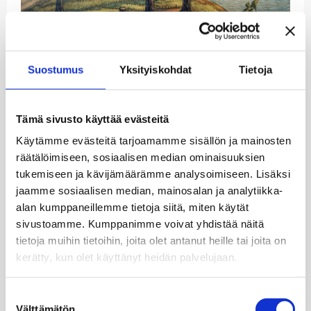
Monet Suomen historian, kulttuurin ja maiseman
ulottuvuudet heijastuvat myös lauluissa, joiden
Suostumus
Yksityiskohdat
Tietoja
sisältö ja tausta avautuvat myös kotimaisia kieliä
osaamattomille englanniksi juonnetussa
konsertissa.
Opera Tellus
-kollektiivin laulaja
Tia
Svanberg
ja kanteleensoittaja
Marja Nevankallio
Tämä sivusto käyttää evästeitä
tarinoivat ja esittävät suosittuja suomalaisia
Käytämme evästeitä tarjoamamme sisällön ja mainosten
lauluja 1800–1900-luvuilta.
räätälöimiseen, sosiaalisen median ominaisuuksien
tukemiseen ja kävijämäärämme analysoimiseen. Lisäksi
Viihdyttävä ulkoilmakonsertti pidetään
jaamme sosiaalisen median, mainosalan ja analytiikka-
Ruiskumestarin talon tunnelmallisella
alan kumppaneillemme tietoja siitä, miten käytät
puutalopihalla vanhan Helsingin sydämessä. Vapaa
pääsy!
sivustoamme. Kumppanimme voivat yhdistää näitä
tietoja muihin tietoihin, joita olet antanut heille tai joita on
Kuva: Helsingin kaupunginmuseo
kerätty, kun olet käyttänyt heidän palvelujaan.
Julkaistu:
23.4.2025

Suostumuksen
Välttämätön