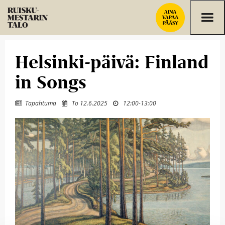
Siirry sisältöön
Helsinki-päivä: Finland
in Songs
Tapahtuma
To 12.6.2025
12:00
-
13:00


