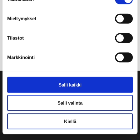
valinta
Mieltymykset
Tilastot
Markkinointi
Salli kaikki
Yhteystiedot
Ruiskumestarin talo
Salli valinta
Kristianinkatu 12
00170 HELSINKI
09 3107 1549
Kiellä
Muut yhteystiedot