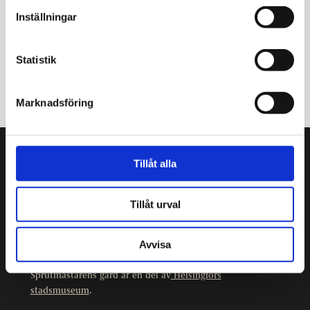
Inställningar
Statistik
Marknadsföring
Tillåt alla
Sprutmästarens gård
Kristiansgatan 12
00170 Helsingfors
Tillåt urval
09 3107 1549
Avvisa
Andra kontaktuppgifter
Sprutmästarens gård är en del av
Helsingfors
stadsmuseum
.