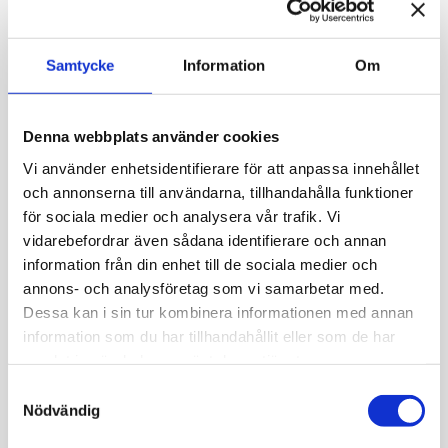
Många dimensioner från Finlands historia, kultur
Samtycke
Information
Om
och landskap reflekteras också i sångerna, vars
innehåll och bakgrund förklaras även för dem som
inte kan de inhemska språken, på konserten som
Denna webbplats använder cookies
presenteras på engelska. Kollektivet
Opera Tellus
Vi använder enhetsidentifierare för att anpassa innehållet
sångare
Tia
Svanberg
och kantelespelare
Marja
Nevankallio
berättar historier och framför populära
och annonserna till användarna, tillhandahålla funktioner
finska sånger från 1800–1900-talen.
för sociala medier och analysera vår trafik. Vi
vidarebefordrar även sådana identifierare och annan
Den underhållande utomhuskonserten hålls på den
information från din enhet till de sociala medier och
stämningsfulla trähusgården vid Sprutmästarens
annons- och analysföretag som vi samarbetar med.
gård i hjärtat av det gamla Helsingfors. Fritt
Dessa kan i sin tur kombinera informationen med annan
inträde!
information som du har tillhandahållit eller som de har
samlat in när du har använt deras tjänster.
Publicerad:
9.6.2025

Samtyckesval
Nödvändig