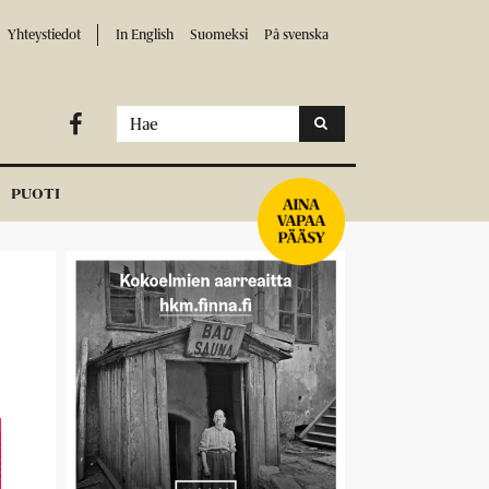
Yhteystiedot
In English
Suomeksi
På svenska

PUOTI