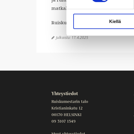
matkalta.
Ninel Grönholm
soittaa r
Kiellä
Ruiskumestarin talon pihasoittokonse
Julkaistu:
17.4.2025

Yhteystiedot
Ruiskumestarin talo
Kristianinkatu 12
00170 HELSINKI
09 3107 1549