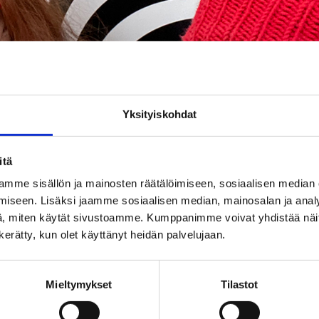
Yksityiskohdat
itä
mme sisällön ja mainosten räätälöimiseen, sosiaalisen median
iseen. Lisäksi jaamme sosiaalisen median, mainosalan ja analy
, miten käytät sivustoamme. Kumppanimme voivat yhdistää näitä t
n kerätty, kun olet käyttänyt heidän palvelujaan.
Mieltymykset
Tilastot
kimpoaa stratosfääriin.
Matilda Mother band
-duon kitara
auluin, jotka tarttuivat mukaan kevään 2025 New Yorkin