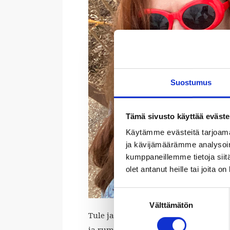
Suostumus
Tämä sivusto käyttää eväste
Käytämme evästeitä tarjoama
ja kävijämäärämme analysoim
kumppaneillemme tietoja siitä
olet antanut heille tai joita o
Suostumuksen
Välttämätön
valinta
Tule ja koe, kuinka kosminen boogie 
ja rummut yllättävät jälleen uusin l