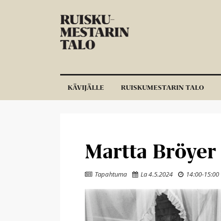
Siirry sisältöön
KÄVIJÄLLE
RUISKUMESTARIN TALO
Martta Bröyer 
Tapahtuma
La 4.5.2024
14:00
-
15:00


