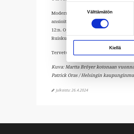
Suostumuksen
Välttämätön
valinta
Modernin tanssin pioneereihin Suome
ansioitui myös kulttuuriperinnön vaal
12:n. Opastus tutustuttaa omalaatuis
Ruiskumestarin talossa, jonka huonee
Kiellä
Tervetuloa mukaan!
Kuva: Martta Bröyer kotonaan vuonna
Patrick Oras / Helsingin kaupunginmu
Julkaistu:
26.4.2024
