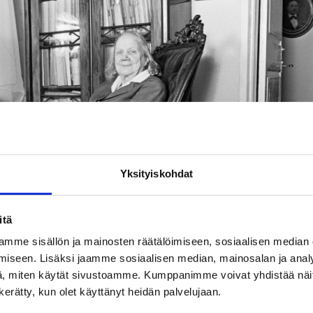
Yksityiskohdat
itä
mme sisällön ja mainosten räätälöimiseen, sosiaalisen median
iseen. Lisäksi jaamme sosiaalisen median, mainosalan ja analy
, miten käytät sivustoamme. Kumppanimme voivat yhdistää näitä t
n kerätty, kun olet käyttänyt heidän palvelujaan.
stukselle Ruiskumestarin taloon.