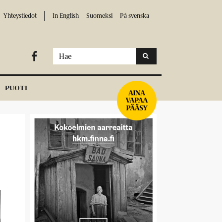
Yhteystiedot
In English
Suomeksi
På svenska

PUOTI