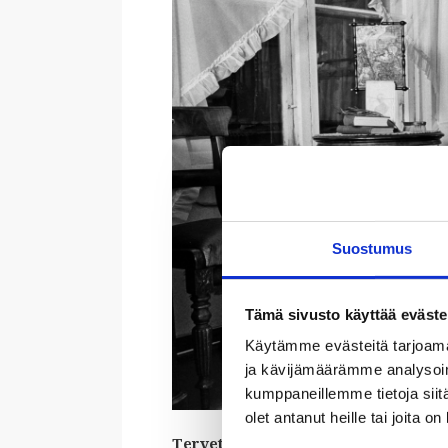
Suostumus
Tämä sivusto käyttää eväste
Käytämme evästeitä tarjoama
ja kävijämäärämme analysoim
kumppaneillemme tietoja siitä
olet antanut heille tai joita o
Tervetuloa pääsymaksuttomalle opa