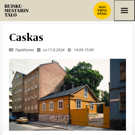
Siirry sisältöön
Caskas
Tapahtuma
La 17.8.2024
14:00
-
15:00


