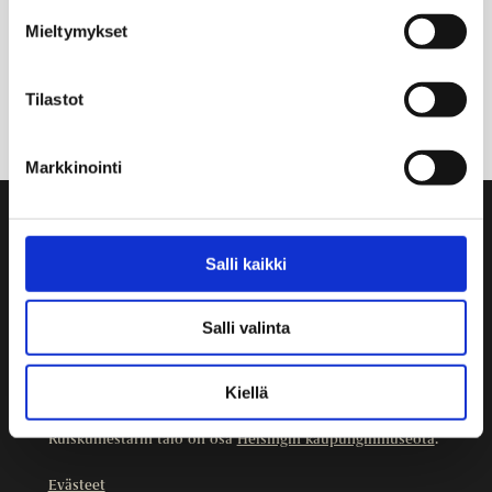
Mieltymykset
Tilastot
Markkinointi
Yhteystiedot
Salli kaikki
Ruiskumestarin talo
Kristianinkatu 12
00170 HELSINKI
Salli valinta
09 3107 1549
Kiellä
Muut yhteystiedot
Ruiskumestarin talo on osa
Helsingin kaupunginmuseota
.
Evästeet