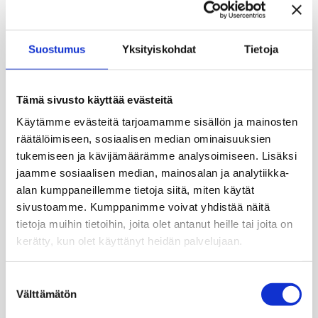
Tervetuloa kuuntelemaan Pihasoittoa
Ruiskumestarin taloon! Vapaa pääsy.
Suostumus
Yksityiskohdat
Tietoja
Caskaan
ohjelmisto soi tuulahduksia Ranskan,
Espanjan ja Amerikan kielialueiden musiikista.
Helsinkiläis-tyrnäväläinen Caskas luottaa eri
Tämä sivusto käyttää evästeitä
musiikkityylien kokonaisuuteen, jossa leimallista
on kaksi akustista kitaraa, viulu ja stemmalaulanta.
Käytämme evästeitä tarjoamamme sisällön ja mainosten
Caskas on
Pirjo
Suvilehto
(laulu ja kitara),
Raija
räätälöimiseen, sosiaalisen median ominaisuuksien
Pyykkö
(viulu ja laulu) ja
Petri
Kaasinen
(kitara ja
tukemiseen ja kävijämäärämme analysoimiseen. Lisäksi
laulu).
jaamme sosiaalisen median, mainosalan ja analytiikka-
alan kumppaneillemme tietoja siitä, miten käytät
Kuva: Erkki Salmela, 1980 / Helsingin
sivustoamme. Kumppanimme voivat yhdistää näitä
kaupunginmuseo.
tietoja muihin tietoihin, joita olet antanut heille tai joita on
kerätty, kun olet käyttänyt heidän palvelujaan.
Julkaistu:
20.5.2024

Suostumuksen
Välttämätön
valinta