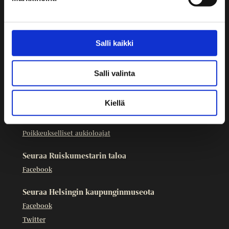
09 3107 1549
Muut yhteystiedot
Salli kaikki
Ruiskumestarin talo on osa
Helsingin kaupunginmuseota
.
Evästeet
Salli valinta
Aukioloajat
Kiellä
ke-su 11–17
Poikkeukselliset aukioloajat
Seuraa Ruiskumestarin taloa
Facebook
Seuraa Helsingin kaupunginmuseota
Facebook
Twitter