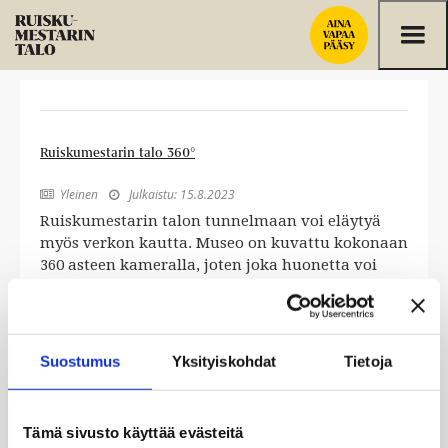
Siirry sisältöön
Ruiskumestarin talo 360°
Yleinen
Julkaistu: 15.8.2023


Ruiskumestarin talon tunnelmaan voi eläytyä
myös verkon kautta. Museo on kuvattu kokonaan
360 asteen kameralla, joten joka huonetta voi
tarkastella […]
Suostumus
Yksityiskohdat
Tietoja
Helsingin vanhimman puutalon vaiheista löytyi yllätyksiä
Yleinen
Julkaistu: 24.11.2021


Tämä sivusto käyttää evästeitä