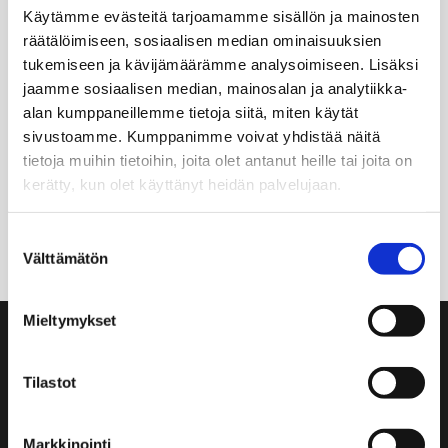
Kaupunginmuseon uutuuskirjassa
Käytämme evästeitä tarjoamamme sisällön ja mainosten
Ruiskumestarin talon asukkaiden kohtalot
räätälöimiseen, sosiaalisen median ominaisuuksien
avautuvat värikkäinä ja koskettavina. Helsingin
tukemiseen ja kävijämäärämme analysoimiseen. Lisäksi
vanhimman puutalon vaiheista löytyi yllätyksiä,
jaamme sosiaalisen median, mainosalan ja analytiikka-
kun kaupunginmuseon tutkijat paneutuivat […]
alan kumppaneillemme tietoja siitä, miten käytät
sivustoamme. Kumppanimme voivat yhdistää näitä
tietoja muihin tietoihin, joita olet antanut heille tai joita on
Avainsanapilvi
kerätty, kun olet käyttänyt heidän palvelujaan.
Ruiskumestarin talo
joulu
Suostumuksen
Välttämätön
valinta
Mieltymykset
Yhteystiedot
Tilastot
Ruiskumestarin talo
Kristianinkatu 12
00170 HELSINKI
Markkinointi