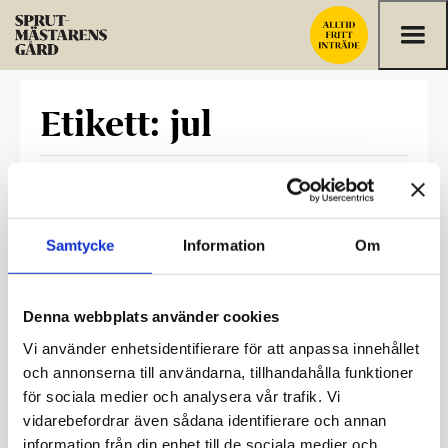
Hoppa till innehållet
Etikett: jul
Gammaldags julstämning i Helsingfors äldsta trähus
Okategoriserad
Publicerad: 18.11.2025


Samtycke
Information
Om
Vi öppnar julsäsongen i Sprutmästarens gård
onsdagen den 26 november 2025 och fortsätter
med säsongsevenemang till söndagen den 4
Denna webbplats använder cookies
januari […]
Vi använder enhetsidentifierare för att anpassa innehållet
och annonserna till användarna, tillhandahålla funktioner
för sociala medier och analysera vår trafik. Vi
vidarebefordrar även sådana identifierare och annan
Etikettmoln
information från din enhet till de sociala medier och