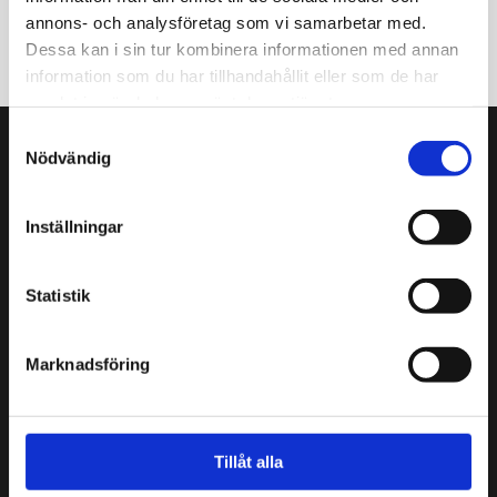
Sprutmästarens gård
annons- och analysföretag som vi samarbetar med.
jul
Dessa kan i sin tur kombinera informationen med annan
information som du har tillhandahållit eller som de har
samlat in när du har använt deras tjänster.
Samtyckesval
Nödvändig
Sprutmästarens gård
Kristiansgatan 12
Inställningar
00170 Helsingfors
09 3107 1549
Statistik
Andra kontaktuppgifter
Sprutmästarens gård är en del av
Helsingfors
Marknadsföring
stadsmuseum
.
Cookies
Tillåt alla
Öppettider