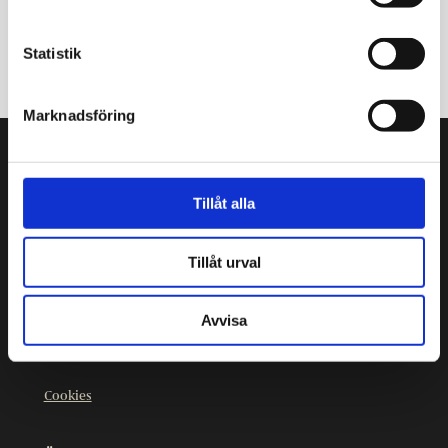
Statistik
Marknadsföring
Sprutmästarens gård
Tillåt alla
Kristiansgatan 12
00170 Helsingfors
09 3107 1549
Tillåt urval
Andra kontaktuppgifter
Avvisa
Sprutmästarens gård är en del av
Helsingfors
stadsmuseum
.
Cookies