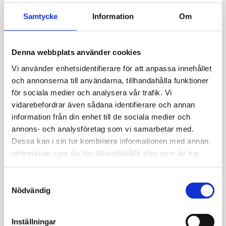
Samtycke
Information
Om
Marino & Sunrise orchestra
, som är en
underhållningsorkester med långa traditioner från
Vanda, tar oss med på en promenad längs minnenas
Denna webbplats använder cookies
boulevard till en värld av evergreens, latinoschlager
Vi använder enhetsidentifierare för att anpassa innehållet
och stadsrallyn. Gruppen vill skapa glädje och god
och annonserna till användarna, tillhandahålla funktioner
stämning med sin tidlöst stilfulla och varmt soliga
för sociala medier och analysera vår trafik. Vi
musik.
vidarebefordrar även sådana identifierare och annan
information från din enhet till de sociala medier och
Det är fritt tillträde till gårdskonserterna vid
annons- och analysföretag som vi samarbetar med.
Sprutmästarens gård. Välkommen!
Dessa kan i sin tur kombinera informationen med annan
Publicerad:
22.5.2026

information som du har tillhandahållit eller som de har
samlat in när du har använt deras tjänster.
Samtyckesval
Nödvändig
Inställningar