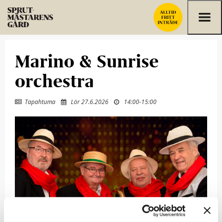
Hoppa till innehållet
Marino & Sunrise
orchestra
Tapahtuma
Lör 27.6.2026
14:00
-
15:00


