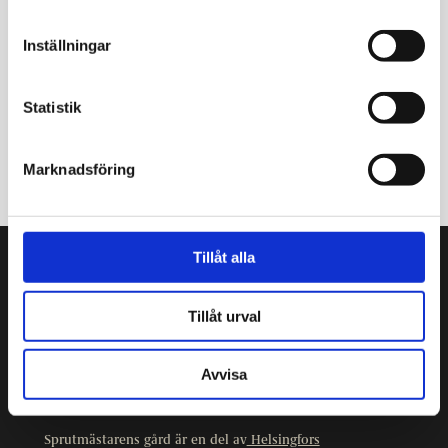
Inställningar
Statistik
Marknadsföring
Tillåt alla
Sprutmästarens gård
Kristiansgatan 12
Tillåt urval
00170 Helsingfors
09 3107 1549
Avvisa
Andra kontaktuppgifter
Sprutmästarens gård är en del av
Helsingfors