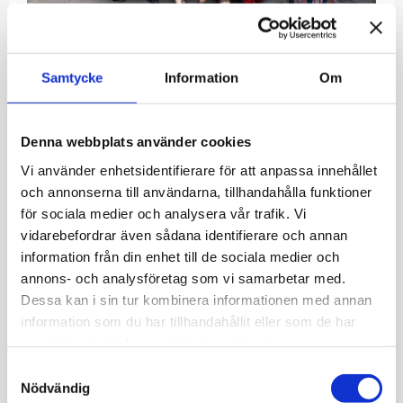
Obs! Konserten som planerades till lördagen 15.8
har ställts.
Samtycke
Information
Om
Kuokkavieraat
är en folksångsgrupp som
grundades 1974. Gruppens kärna var ursprungligen
Denna webbplats använder cookies
en sång- och dansgrupp som grundade sig på den
Vi använder enhetsidentifierare för att anpassa innehållet
finländska traditionen hos studerande vid
Helsingfors universitets agrikultur-
och annonserna till användarna, tillhandahålla funktioner
forstvetenskapliga fakultet. Nuförtiden verkar
för sociala medier och analysera vår trafik. Vi
gruppen under Karjalan Nuoret ry och är enbart en
vidarebefordrar även sådana identifierare och annan
sånggrupp med en repertoar som omfattar nya och
information från din enhet till de sociala medier och
gamla finsk-ugriska och skandinaviska folkvisor.
annons- och analysföretag som vi samarbetar med.
Dessa kan i sin tur kombinera informationen med annan
Det är fritt tillträde till gårdskonserterna vid
information som du har tillhandahållit eller som de har
Sprutmästarens gård. Välkommen!
samlat in när du har använt deras tjänster.
Publicerad:
22.5.2026

Samtyckesval
Nödvändig