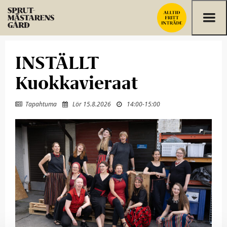
Hoppa till innehållet
INSTÄLLT
Kuokkavieraat
Tapahtuma
Lör 15.8.2026
14:00
-
15:00


