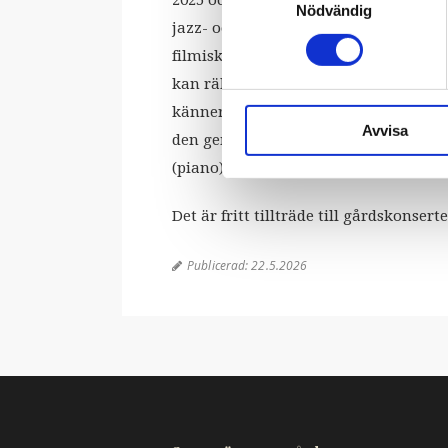
Nödvändig
jazz- och populärmusikens harmoniv
filmisk. För gruppens huvudkompositö
kan räknas på ena handens fingrar – 
känner några sensoriska gränser, fördo
Avvisa
den gemensamma konstupplevelsen. I 
(piano), Helena Taskila (panflöjt) och
Det är fritt tillträde till gårdskons
Publicerad:
22.5.2026
