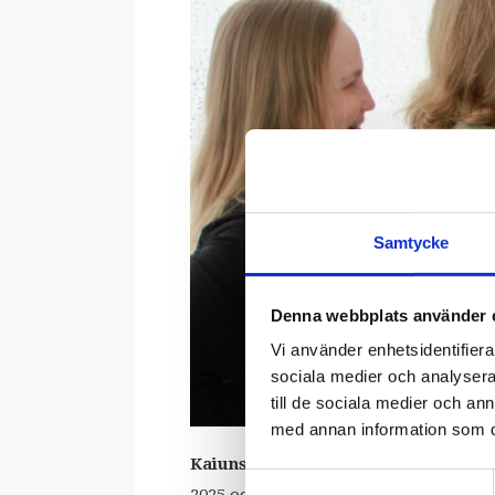
Samtycke
Denna webbplats använder 
Vi använder enhetsidentifierar
sociala medier och analysera 
till de sociala medier och a
med annan information som du 
Kaiunsäde
spelar musik av
Joose Oj
Samtyckesval
2025 och blev väl mottaget. I Kaiuns