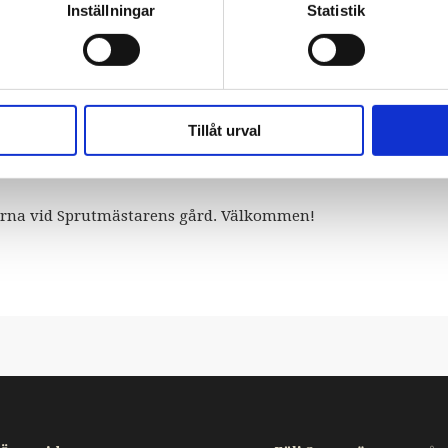
Inställningar
Statistik
ärld, och musiken beskrivs gång på gång som mycket
r Joose Ojala – som föddes blind och antalet filmer han sett
är detta en enorm hyllning och berättar om att musik inte
mar eller hierarkier. Det viktigaste är att stilla oss under
Tillåt urval
ensemblen spelar Joose Ojala (dragspel),
Tuukka Ojala
Saija Hostikka
(kontrabas).
erterna vid Sprutmästarens gård. Välkommen!