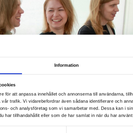
Information
cookies
e för att anpassa innehållet och annonserna till användarna, tillh
vår trafik. Vi vidarebefordrar även sådana identifierare och anna
nnons- och analysföretag som vi samarbetar med. Dessa kan i sin
har tillhandahållit eller som de har samlat in när du har använt 
ala
och
Helena Taskila
. Bandets debutalbum
Taival
släpptes
ädes framförande möter det melodiskt lyriska tonspråket