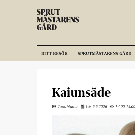
Hoppa till innehållet
DITT BESÖK
SPRUTMÄSTARENS GÅRD
Kaiunsäde
Tapahtuma
Lör 6.6.2026
14:00
-
15:0


