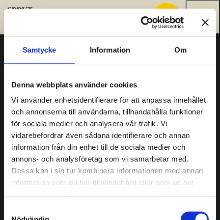
Hoppa till innehållet
Samtycke
Information
Om
Sprutmästarens gård
Kristiansgatan 12
Denna webbplats använder cookies
00170 Helsingfors
09 3107 1549
Vi använder enhetsidentifierare för att anpassa innehållet
och annonserna till användarna, tillhandahålla funktioner
Andra kontaktuppgifter
för sociala medier och analysera vår trafik. Vi
vidarebefordrar även sådana identifierare och annan
Sprutmästarens gård är en del av
Helsingfors
information från din enhet till de sociala medier och
stadsmuseum
.
annons- och analysföretag som vi samarbetar med.
Dessa kan i sin tur kombinera informationen med annan
Cookies
information som du har tillhandahållit eller som de har
samlat in när du har använt deras tjänster.
Öppettider
Samtyckesval
ons-sön 11–17
Nödvändig