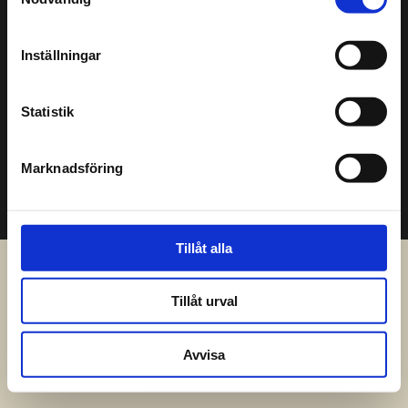
Undantag i öppettider
Inställningar
Följ Sprutmästarens gård
Facebook
Statistik
Följ oss
Facebook
Marknadsföring
Twitter
Instagram
Tillåt alla
Tillåt urval
Avvisa