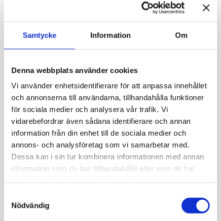
numera inrymmer ett daghem.
Köket 360°
Samtycke
Information
Om
Köket domineras av en stor, vedeldad spis med
kopparkärl och såll på spiselkransen. De finaste
porslinstallrikarna finns i en öppen hylla och fler
Denna webbplats använder cookies
kärl finns i skåpet. Kärnan vittnar om att även
Vi använder enhetsidentifierare för att anpassa innehållet
stadsborna hade kor. Köksmöblerna är gamla, i
rokoko och gustaviansk stil. På väggarna finns
och annonserna till användarna, tillhandahålla funktioner
stänkmålad tapet.
för sociala medier och analysera vår trafik. Vi
vidarebefordrar även sådana identifierare och annan
Kökskammaren 360°
information från din enhet till de sociala medier och
annons- och analysföretag som vi samarbetar med.
Möblerna är från början av 1800-talet. Bakom
Dessa kan i sin tur kombinera informationen med annan
stolpsängens förhängen kunde man sova gott under
information som du har tillhandahållit eller som de har
ett varmt brudtäcke. Linnet förvarades i kistan och
samlat in när du har använt deras tjänster.
skåpet. Kökskammarens kakelugn är från den första
hälften av 1800-talet.
Samtyckesval
Nödvändig
Salen 360°