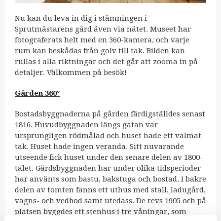
Nu kan du leva in dig i stämningen i
Sprutmästarens gård även via nätet. Museet har
fotograferats helt med en 360-kamera, och varje
rum kan beskådas från golv till tak. Bilden kan
rullas i alla riktningar och det går att zooma in på
detaljer. Välkommen på besök!
Gården 360°
Bostadsbyggnaderna på gården färdigställdes senast
1816. Huvudbyggnaden längs gatan var
ursprungligen rödmålad och huset hade ett valmat
tak. Huset hade ingen veranda. Sitt nuvarande
utseende fick huset under den senare delen av 1800-
talet. Gårdsbyggnaden har under olika tidsperioder
har använts som bastu, bakstuga och bostad. I bakre
delen av tomten fanns ett uthus med stall, ladugård,
vagns- och vedbod samt utedass. De revs 1905 och på
platsen byggdes ett stenhus i tre våningar, som