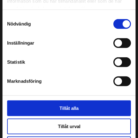
information som du har tillhandahållit eller som de har
Sprutmästarens gård
samlat in när du har använt deras tjänster.
Kristiansgatan 12
Samtyckesval
00170 Helsingfors
Nödvändig
09 3107 1549
Inställningar
Andra kontaktuppgifter
Sprutmästarens gård är en del av
Helsingfors
Statistik
stadsmuseum
.
Cookies
Marknadsföring
Öppettider
ons-sön 11–17
Tillåt alla
Undantag i öppettider
Tillåt urval
Följ Sprutmästarens gård
Facebook