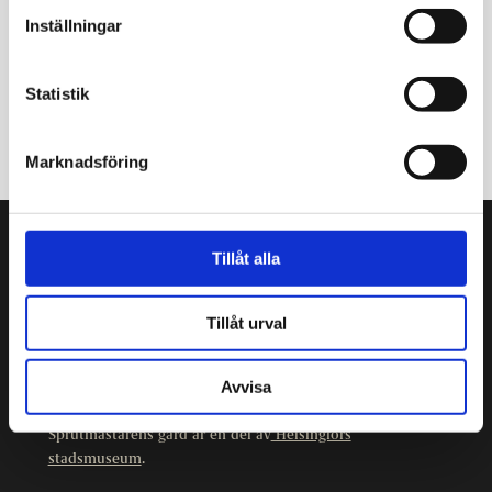
Inställningar
Statistik
Marknadsföring
Tillåt alla
Sprutmästarens gård
Kristiansgatan 12
00170 Helsingfors
Tillåt urval
09 3107 1549
Avvisa
Andra kontaktuppgifter
Sprutmästarens gård är en del av
Helsingfors
stadsmuseum
.