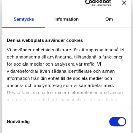
Den mest produktive och mångsidige författaren i
Samtycke
Information
Om
1800-talets Finland var Zachris Topelius, journalist,
författare, poet och professor i historia. Men för
många är Topelius framförallt känd som
Denna webbplats använder cookies
sagofarbror, vars berättelser har fascinerat barn i
Vi använder enhetsidentifierare för att anpassa innehållet
över ett och ett halvt sekel. Några av Topelius mest
och annonserna till användarna, tillhandahålla funktioner
älskade sagor utspelar sig i jul- och vinterlandskap,
och dem läser vi högt i Sprutmästarens gård (på
för sociala medier och analysera vår trafik. Vi
finska).
vidarebefordrar även sådana identifierare och annan
information från din enhet till de sociala medier och
Fritt inträde. Välkommen!
annons- och analysföretag som vi samarbetar med.
Dessa kan i sin tur kombinera informationen med annan
Foto: C. A. Hårdh / Helsingfors stadsmuseum
information som du har tillhandahållit eller som de har
samlat in när du har använt deras tjänster.
Publicerad:
18.11.2025

Samtyckesval
Nödvändig