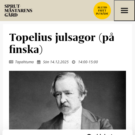
Hoppa till innehållet
Topelius julsagor (på
finska)
Tapahtuma
Sön 14.12.2025
14:00
-
15:00


