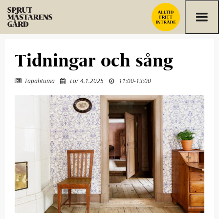
Hoppa till innehållet
Tidningar och sång
Tapahtuma
Lör 4.1.2025
11:00
-
13:00


