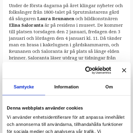
Under de första dagarna på året klingar nyheter och
folksånger från 1800-talet på Sprutmästarens gård
då sångaren
Laura Reunanen
och bildkonstnären
Elina Saloranta
är på residens i museet. De kommer
till platsen torsdagen den 2 januari, fredagen den 3
januari och lördagen den 4 januari kl. 11. Då tänder
man en brasa i kakelugnen i gårdskammaren, och
Reunanen och Saloranta är på plats så länge elden
brinner. Saloranta läser utdrag ur tidningar från
1800-talet och Reunanen sjunger folksånger om
tidningsartiklarnas teman. Publiken får sätta sig
ner på golvet vid kakelugnen och sjunga med.
Föreställningarna är på finska.
Samtycke
Information
Om
Elina Saloranta är en konstnär och forskare som
inspireras av kulturhistoria och agerar som lärare i
Denna webbplats använder cookies
skrivande vid Konstuniversitetet. Saloranta har i sitt
forskningsarbete korresponderat med människor
Vi använder enhetsidentifierare för att anpassa innehållet
från 1800-talet samt ordnat evenemang som
och annonserna till användarna, tillhandahålla funktioner
kombinerar konst och forskning bland annat på
för sociala medier och analysera vår trafik. Vi