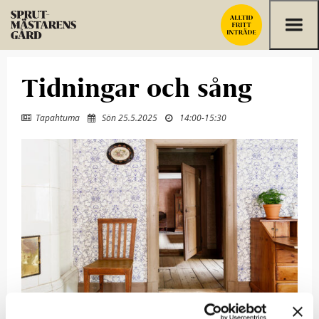
Hoppa till innehållet
Tidningar och sång
Tapahtuma
Sön 25.5.2025
14:00
-
15:30


