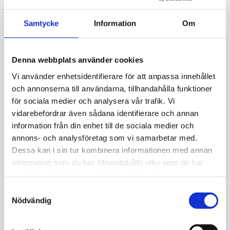
I Sprutmästarens gård klingar nyheter och
folksånger från 1800-talet då sångaren
Laura
Samtycke
Information
Om
Reunanen
och bildkonstnären
Elina Saloranta
är på
residens i museet. Då tänder man en brasa i
kakelugnen i gårdskammaren, och Reunanen och
Denna webbplats använder cookies
Saloranta är på plats så länge elden brinner.
Vi använder enhetsidentifierare för att anpassa innehållet
Saloranta läser utdrag ur tidningar från 1800-talet
och annonserna till användarna, tillhandahålla funktioner
och Reunanen sjunger folksånger om
tidningsartiklarnas teman. Publiken får sätta sig
för sociala medier och analysera vår trafik. Vi
ner på golvet vid kakelugnen och sjunga med.
vidarebefordrar även sådana identifierare och annan
Föreställningarna är på finska.
information från din enhet till de sociala medier och
annons- och analysföretag som vi samarbetar med.
Bild: Maija Astikainen / Helsingfors stadsmuseum
Dessa kan i sin tur kombinera informationen med annan
information som du har tillhandahållit eller som de har
Publicerad:
29.4.2025

samlat in när du har använt deras tjänster.
Samtyckesval
Nödvändig