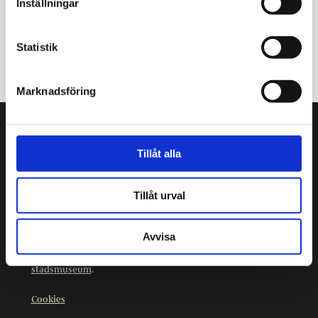
Inställningar
Statistik
Marknadsföring
Sprutmästarens gård
Tillåt alla
Kristiansgatan 12
00170 Helsingfors
Tillåt urval
09 3107 1549
Andra kontaktuppgifter
Avvisa
Sprutmästarens gård är en del av
Helsingfors
stadsmuseum
.
Cookies