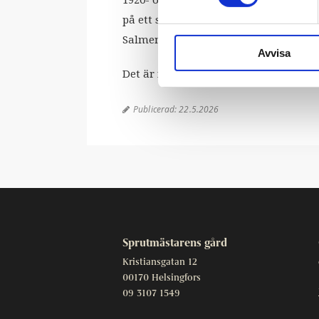
på ett stort antal festivaler och klu
Salmenhaara bott i Berlin och är nu p
Avvisa
Det är fritt tillträde till gårdskons
Publicerad:
22.5.2026

Sprutmästarens gård
Kristiansgatan 12
00170 Helsingfors
09 3107 1549