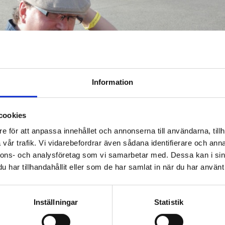
Information
cookies
e för att anpassa innehållet och annonserna till användarna, tillh
vår trafik. Vi vidarebefordrar även sådana identifierare och anna
nnons- och analysföretag som vi samarbetar med. Dessa kan i sin
har tillhandahållit eller som de har samlat in när du har använt 
Inställningar
Statistik
Salmenhaara
spelar ragtime- och countrybluesmusik från
spelat gitarr i många blues- och jazzensembler och uppträtt