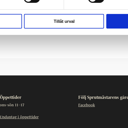
bbar i Finland och utomlands. Sedan februari 2010 har
å besök i Finland.
Tillåt urval
erterna vid Sprutmästarens gård. Välkommen!
Öppettider
Följ Sprutmästarens går
ons-sön 11–17
Facebook
Undantag i öppettider