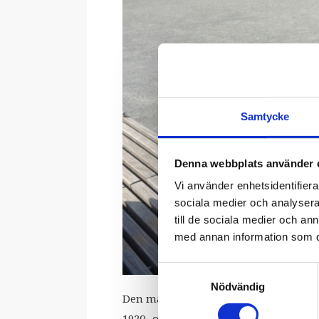
Samtycke
Denna webbplats använder 
Vi använder enhetsidentifierar
sociala medier och analysera 
till de sociala medier och a
med annan information som du 
Samtyckesval
Nödvändig
Den mångårige bluesgitarristen
Pan 
1920- och 30-talen. Salmenhaara har 