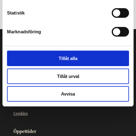
Statistik
Marknadsföring
Sprutmästarens gård
Kristiansgatan 12
Tillåt alla
00170 Helsingfors
09 3107 1549
Tillåt urval
Andra kontaktuppgifter
Avvisa
Sprutmästarens gård är en del av
Helsingfors
stadsmuseum
.
Cookies
Öppettider