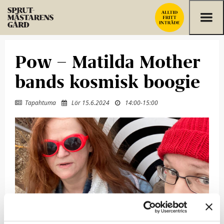
Hoppa till innehållet
Pow – Matilda Mother
bands kosmisk boogie
Tapahtuma
Lör 15.6.2024
14:00
-
15:00


