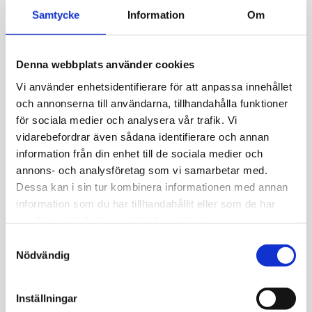
Samtycke
Information
Om
Välkommen in till Sprutmästarens gård för att
lyssna på gårdsmusik! Fritt inträde.
Denna webbplats använder cookies
I sommarkonserten hörs stämningsfull
Vi använder enhetsidentifierare för att anpassa innehållet
improvisation, ljudvågor och rytmernas dans.
och annonserna till användarna, tillhandahålla funktioner
Perkussionist
Ninel
Grönholm
spelar tillsammans
för sociala medier och analysera vår trafik. Vi
med
Tomi
Christiansson
, som skriver duons låtar.
vidarebefordrar även sådana identifierare och annan
Ibland förenar sig också koltrastarna på gården med
information från din enhet till de sociala medier och
sången och blir inspirerade av att sjunga fria solon.
annons- och analysföretag som vi samarbetar med.
Dessa kan i sin tur kombinera informationen med annan
Publicerad:
21.5.2024

information som du har tillhandahållit eller som de har
samlat in när du har använt deras tjänster.
Samtyckesval
Nödvändig
Inställningar