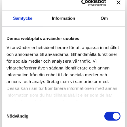
Samtycke
Information
Om
Söndagen den 7 december kl. 12–15 kan besökare
njuta av 1860-talets julstämning, förnimma
juldofter och prata med kunniga guider om husets
Denna webbplats använder cookies
historia och hur julen firades förr i tiden. I
Vi använder enhetsidentifierare för att anpassa innehållet
gårdsbyggnaden har vi berett plats för besökare att
tillverka gammaldags grankarameller. Kl. 13.00 och
och annonserna till användarna, tillhandahålla funktioner
14.00 framför en dubbelkvartett från
Savolaisen
för sociala medier och analysera vår trafik. Vi
Osakunnan Laulajat
julsånger på gården.
vidarebefordrar även sådana identifierare och annan
information från din enhet till de sociala medier och
Fritt inträde. Välkommen!
annons- och analysföretag som vi samarbetar med.
Dessa kan i sin tur kombinera informationen med annan
Foto: Maija Astikainen / Helsingfors stadsmuseum
information som du har tillhandahållit eller som de har
samlat in när du har använt deras tjänster.
Publicerad:
18.11.2025

Samtyckesval
Nödvändig