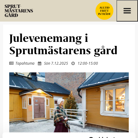
Hoppa till innehållet
Julevenemang i
Sprutmästarens gård
Tapahtuma
Sön 7.12.2025
12:00
-
15:00


