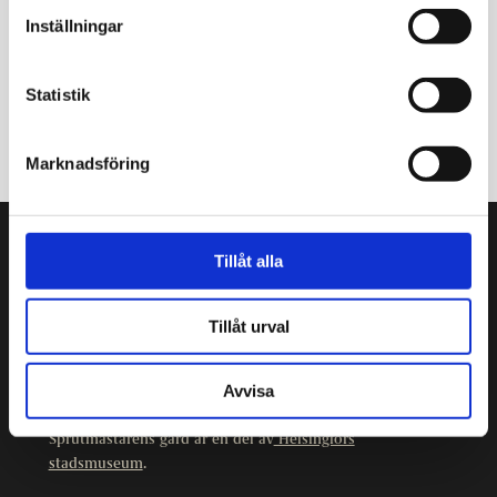
Inställningar
Statistik
Marknadsföring
Tillåt alla
Sprutmästarens gård
Kristiansgatan 12
00170 Helsingfors
Tillåt urval
09 3107 1549
Avvisa
Andra kontaktuppgifter
Sprutmästarens gård är en del av
Helsingfors
stadsmuseum
.