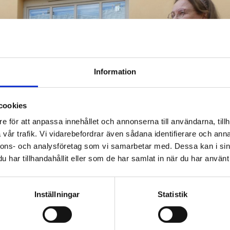
Information
cookies
e för att anpassa innehållet och annonserna till användarna, tillh
vår trafik. Vi vidarebefordrar även sådana identifierare och anna
nnons- och analysföretag som vi samarbetar med. Dessa kan i sin
har tillhandahållit eller som de har samlat in när du har använt 
Inställningar
Statistik
s melodier i gamla dikter och hos frändefolk närmare våra
lser, grova mordvinska dissonanser och längtansfulla