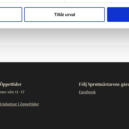
 reflektera över förfädernas upplevelse och den nutida
Tillåt urval
Öppettider
Följ Sprutmästarens går
ons-sön 11–17
Facebook
Undantag i öppettider