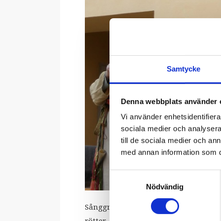
Samtycke
Denna webbplats använder 
Vi använder enhetsidentifierar
sociala medier och analysera 
till de sociala medier och a
med annan information som du 
Samtyckesval
Nödvändig
Sånggruppen
Inehmo
följer vägen ho
rötter. Födelsemyter och djurberätte