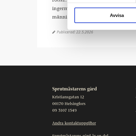
ingermanländska melodier får oss att
Avvisa
människans förehavanden.
Publicerad:
22.5.2026

Sprutmästarens gård
Kristiansgatan 12
00170 Helsingfors
09 3107 1549
Andra kontaktuppgifter