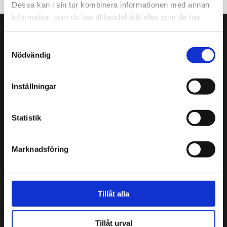
Dessa kan i sin tur kombinera informationen med annan
information som du har tillhandahållit eller som de har
samlat in när du har använt deras tjänster.
Sprutmästarens gård
Samtyckesval
Nödvändig
Kristiansgatan 12
00170 Helsingfors
09 3107 1549
Inställningar
Andra kontaktuppgifter
Statistik
Sprutmästarens gård är en del av
Helsingfors
stadsmuseum
.
Marknadsföring
Cookies
Öppettider
Tillåt alla
ons-sön 11–17
Undantag i öppettider
Tillåt urval